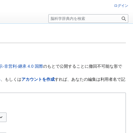
ログイン
検
索
非営利-継承 4.0 国際
のもとで公開することに撤回不可能な形で
る
、もしくは
アカウントを作成
すれば、あなたの編集は利用者名で記
プションの切り替え