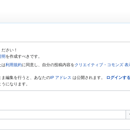
ください！
説明
を作成すべきです。
たは
利用規約
に同意し、自分の投稿内容を
クリエイティブ・コモンズ 表示-
まま編集を行うと、あなたの
IP アドレス
は公開されます。
ログインす
ようになります。
オ