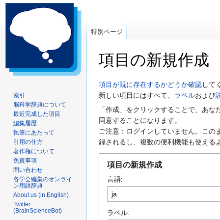
特別ページ
項目の新規作成
ナ
検
項目が既に存在するかどうか確認
して
ビ
索
新しい項目にはすべて、
ラベル
および
索引
脳科学辞典について
ゲ
に
「作成」をクリックすることで、あな
最近完成した項目
ー
移
同意することになります。
編集履歴
シ
動
ご注意：ログインしていません。この
執筆にあたって
ョ
録されるし、複数の便利機能も使える
引用の仕方
ン
著作権について
に
免責事項
項目の新規作成
問い合わせ
移
言語:
各学会編集のオンライ
動
ン用語辞典
About us (in English)
Twitter
(BrainScienceBot)
ラベル: