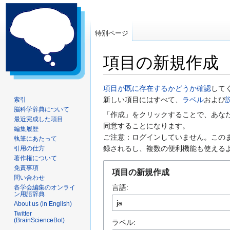
特別ページ
項目の新規作成
ナ
検
項目が既に存在するかどうか確認
して
ビ
索
新しい項目にはすべて、
ラベル
および
索引
脳科学辞典について
ゲ
に
「作成」をクリックすることで、あな
最近完成した項目
ー
移
同意することになります。
編集履歴
シ
動
ご注意：ログインしていません。この
執筆にあたって
ョ
録されるし、複数の便利機能も使える
引用の仕方
ン
著作権について
に
免責事項
項目の新規作成
問い合わせ
移
言語:
各学会編集のオンライ
動
ン用語辞典
About us (in English)
Twitter
(BrainScienceBot)
ラベル: