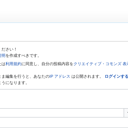
ください！
説明
を作成すべきです。
たは
利用規約
に同意し、自分の投稿内容を
クリエイティブ・コモンズ 表示-
まま編集を行うと、あなたの
IP アドレス
は公開されます。
ログインす
ようになります。
オ