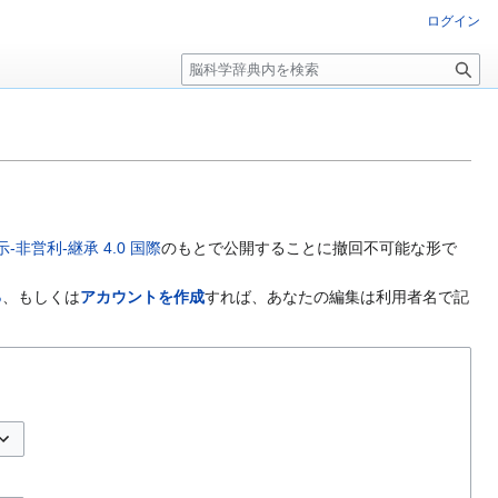
ログイン
検
索
非営利-継承 4.0 国際
のもとで公開することに撤回不可能な形で
る
、もしくは
アカウントを作成
すれば、あなたの編集は利用者名で記
プションの切り替え