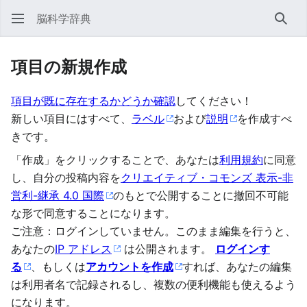
脳科学辞典
検索
項目の新規作成
項目が既に存在するかどうか確認
してください！
新しい項目にはすべて、
ラベル
および
説明
を作成すべ
きです。
「作成」をクリックすることで、あなたは
利用規約
に同意
し、自分の投稿内容を
クリエイティブ・コモンズ 表示-非
営利-継承 4.0 国際
のもとで公開することに撤回不可能
な形で同意することになります。
ご注意：ログインしていません。このまま編集を行うと、
あなたの
IP アドレス
は公開されます。
ログインす
る
、もしくは
アカウントを作成
すれば、あなたの編集
は利用者名で記録されるし、複数の便利機能も使えるよう
になります。