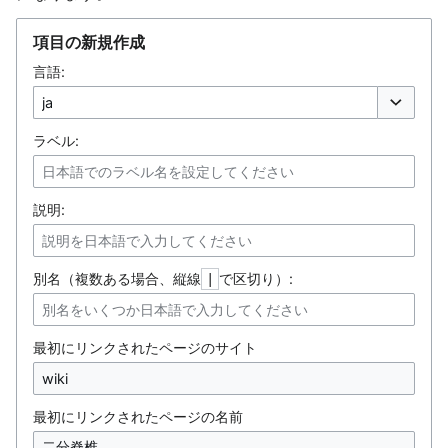
項目の新規作成
言語:
オプション
ラベル:
説明:
別名（複数ある場合、縦線
で区切り）:
|
最初にリンクされたページのサイト
最初にリンクされたページの名前