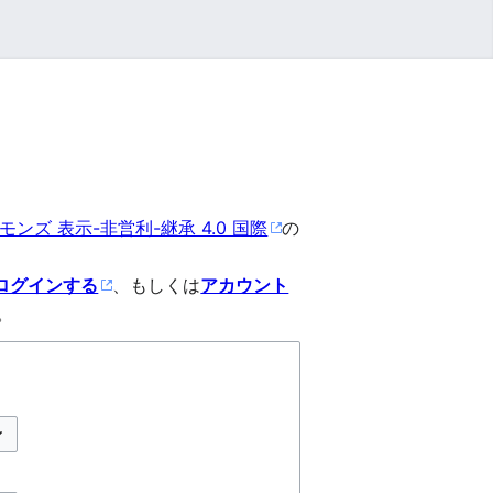
ンズ 表示-非営利-継承 4.0 国際
の
ログインする
、もしくは
アカウント
。
プションの切り替え