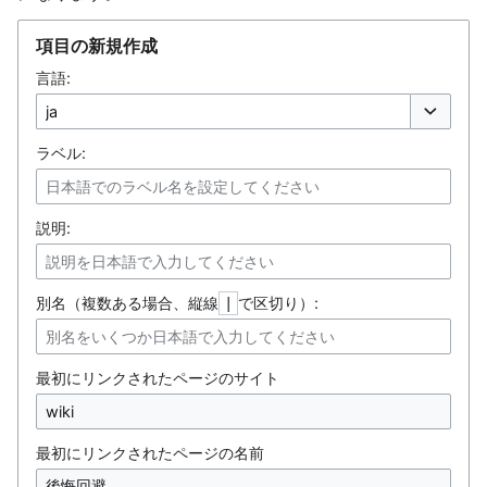
項目の新規作成
言語:
オプション
ラベル:
説明:
別名（複数ある場合、縦線
で区切り）:
|
最初にリンクされたページのサイト
最初にリンクされたページの名前