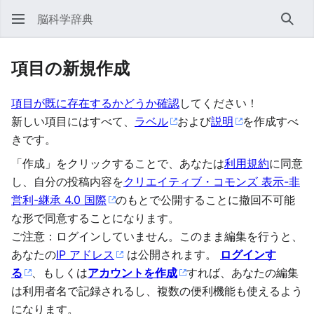
脳科学辞典
検索
項目の新規作成
項目が既に存在するかどうか確認
してください！
新しい項目にはすべて、
ラベル
および
説明
を作成すべ
きです。
「作成」をクリックすることで、あなたは
利用規約
に同意
し、自分の投稿内容を
クリエイティブ・コモンズ 表示-非
営利-継承 4.0 国際
のもとで公開することに撤回不可能
な形で同意することになります。
ご注意：ログインしていません。このまま編集を行うと、
あなたの
IP アドレス
は公開されます。
ログインす
る
、もしくは
アカウントを作成
すれば、あなたの編集
は利用者名で記録されるし、複数の便利機能も使えるよう
になります。