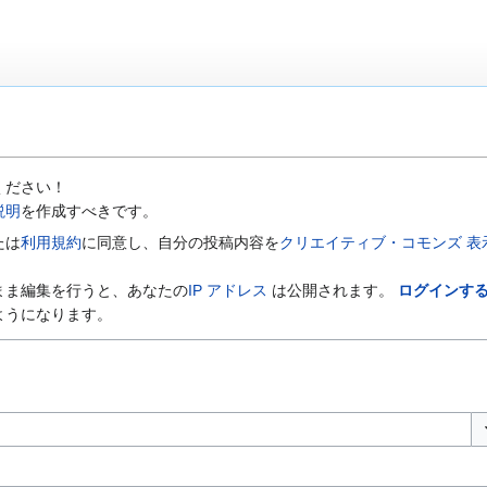
ください！
説明
を作成すべきです。
たは
利用規約
に同意し、自分の投稿内容を
クリエイティブ・コモンズ 表示-
まま編集を行うと、あなたの
IP アドレス
は公開されます。
ログインす
ようになります。
オ