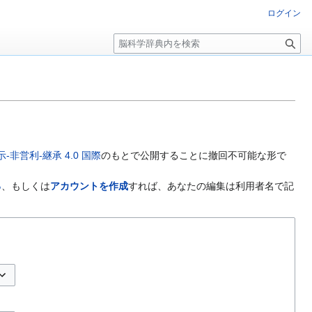
ログイン
検
索
非営利-継承 4.0 国際
のもとで公開することに撤回不可能な形で
る
、もしくは
アカウントを作成
すれば、あなたの編集は利用者名で記
プションの切り替え