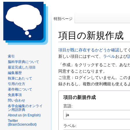
特別ページ
項目の新規作成
ナ
検
項目が既に存在するかどうか確認
して
ビ
索
新しい項目にはすべて、
ラベル
および
索引
脳科学辞典について
ゲ
に
「作成」をクリックすることで、あな
最近完成した項目
ー
移
同意することになります。
編集履歴
シ
動
ご注意：ログインしていません。この
執筆にあたって
ョ
録されるし、複数の便利機能も使える
引用の仕方
ン
著作権について
に
免責事項
項目の新規作成
問い合わせ
移
言語:
各学会編集のオンライ
動
ン用語辞典
About us (in English)
Twitter
(BrainScienceBot)
ラベル: