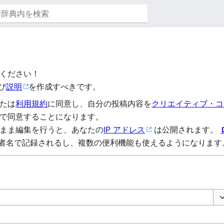
ください！
び
説明
を作成すべきです。
たは
利用規約
に同意し、自分の投稿内容を
クリエイティブ・コモ
で同意することになります。
まま編集を行うと、あなたの
IP アドレス
は公開されます。
者名で記録されるし、複数の便利機能も使えるようになります
オ