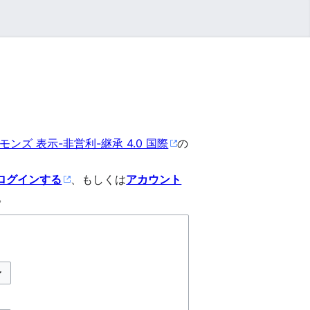
ンズ 表示-非営利-継承 4.0 国際
の
ログインする
、もしくは
アカウント
。
プションの切り替え