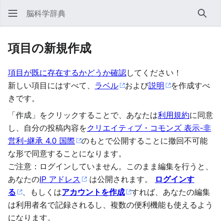
脳科学辞典
検索
項目の新規作成
項目が既に存在するかどうか確認
してください！
新しい項目にはすべて、
ラベル
および
説明
を作成すべ
きです。
「作成」をクリックすることで、あなたは
利用規約
に同意
し、自分の投稿内容を
クリエイティブ・コモンズ 表示-非
営利-継承 4.0 国際
のもとで公開することに撤回不可能
な形で同意することになります。
ご注意：ログインしていません。このまま編集を行うと、
あなたの
IP アドレス
は公開されます。
ログインす
る
、もしくは
アカウントを作成
すれば、あなたの編集
は利用者名で記録されるし、複数の便利機能も使えるよう
になります。