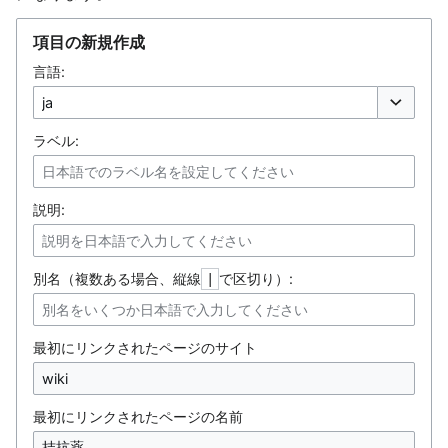
項目の新規作成
言語:
オプション
ラベル:
説明:
別名（複数ある場合、縦線
で区切り）:
|
最初にリンクされたページのサイト
最初にリンクされたページの名前