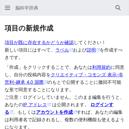
脳科学辞典
検索
項目の新規作成
項目が既に存在するかどうか確認
してください！
新しい項目にはすべて、
ラベル
および
説明
を作成すべ
きです。
「作成」をクリックすることで、あなたは
利用規約
に同意
し、自分の投稿内容を
クリエイティブ・コモンズ 表示-非
営利-継承 4.0 国際
のもとで公開することに撤回不可能
な形で同意することになります。
ご注意：ログインしていません。このまま編集を行うと、
あなたの
IP アドレス
は公開されます。
ログインす
る
、もしくは
アカウントを作成
すれば、あなたの編集
は利用者名で記録されるし、複数の便利機能も使えるよう
になります。