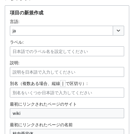
項目の新規作成
言語:
オプション
ラベル:
説明:
別名（複数ある場合、縦線
で区切り）:
|
最初にリンクされたページのサイト
最初にリンクされたページの名前