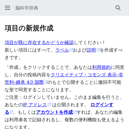
脳科学辞典
検索
項目の新規作成
項目が既に存在するかどうか確認
してください！
新しい項目にはすべて、
ラベル
および
説明
を作成すべ
きです。
「作成」をクリックすることで、あなたは
利用規約
に同意
し、自分の投稿内容を
クリエイティブ・コモンズ 表示-非
営利-継承 4.0 国際
のもとで公開することに撤回不可能
な形で同意することになります。
ご注意：ログインしていません。このまま編集を行うと、
あなたの
IP アドレス
は公開されます。
ログインす
る
、もしくは
アカウントを作成
すれば、あなたの編集
は利用者名で記録されるし、複数の便利機能も使えるよう
になります。