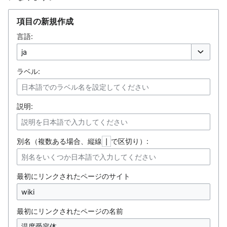
項目の新規作成
言語:
オプション
ラベル:
説明:
別名（複数ある場合、縦線
で区切り）:
|
最初にリンクされたページのサイト
最初にリンクされたページの名前