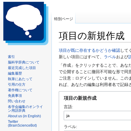
特別ページ
項目の新規作成
ナ
検
項目が既に存在するかどうか確認
して
ビ
索
新しい項目にはすべて、
ラベル
および
索引
脳科学辞典について
ゲ
に
「作成」をクリックすることで、あな
最近完成した項目
ー
移
で公開することに撤回不可能な形で同
編集履歴
シ
動
ご注意：ログインしていません。この
執筆にあたって
ョ
れば、あなたの編集は利用者名で記録
引用の仕方
ン
著作権について
に
免責事項
項目の新規作成
問い合わせ
移
言語:
各学会編集のオンライ
動
ン用語辞典
About us (in English)
Twitter
(BrainScienceBot)
ラベル: