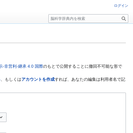
ログイン
検
索
非営利-継承 4.0 国際
のもとで公開することに撤回不可能な形で
る
、もしくは
アカウントを作成
すれば、あなたの編集は利用者名で記
プションの切り替え