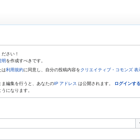
ください！
説明
を作成すべきです。
たは
利用規約
に同意し、自分の投稿内容を
クリエイティブ・コモンズ 表示-
まま編集を行うと、あなたの
IP アドレス
は公開されます。
ログインす
ようになります。
オ