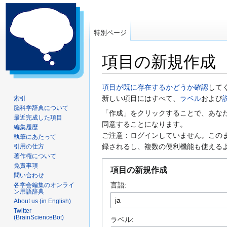
特別ページ
項目の新規作成
ナ
検
項目が既に存在するかどうか確認
して
ビ
索
新しい項目にはすべて、
ラベル
および
索引
脳科学辞典について
ゲ
に
「作成」をクリックすることで、あな
最近完成した項目
ー
移
同意することになります。
編集履歴
シ
動
ご注意：ログインしていません。この
執筆にあたって
ョ
録されるし、複数の便利機能も使える
引用の仕方
ン
著作権について
に
免責事項
項目の新規作成
問い合わせ
移
言語:
各学会編集のオンライ
動
ン用語辞典
About us (in English)
Twitter
(BrainScienceBot)
ラベル: