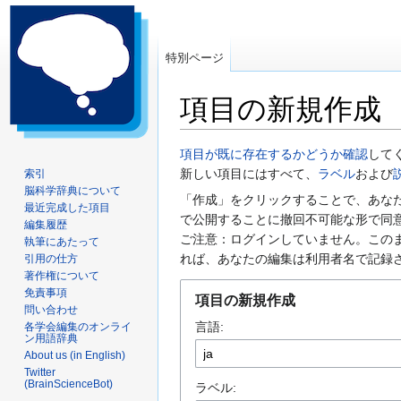
特別ページ
項目の新規作成
ナ
検
項目が既に存在するかどうか確認
して
ビ
索
新しい項目にはすべて、
ラベル
および
索引
脳科学辞典について
ゲ
に
「作成」をクリックすることで、あな
最近完成した項目
ー
移
で公開することに撤回不可能な形で同
編集履歴
シ
動
ご注意：ログインしていません。この
執筆にあたって
ョ
れば、あなたの編集は利用者名で記録
引用の仕方
ン
著作権について
に
免責事項
項目の新規作成
問い合わせ
移
言語:
各学会編集のオンライ
動
ン用語辞典
About us (in English)
Twitter
(BrainScienceBot)
ラベル: