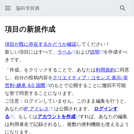
脳科学辞典
検索
項目の新規作成
項目が既に存在するかどうか確認
してください！
新しい項目にはすべて、
ラベル
および
説明
を作成すべ
きです。
「作成」をクリックすることで、あなたは
利用規約
に同意
し、自分の投稿内容を
クリエイティブ・コモンズ 表示-非
営利-継承 4.0 国際
のもとで公開することに撤回不可能
な形で同意することになります。
ご注意：ログインしていません。このまま編集を行うと、
あなたの
IP アドレス
は公開されます。
ログインす
る
、もしくは
アカウントを作成
すれば、あなたの編集
は利用者名で記録されるし、複数の便利機能も使えるよう
になります。