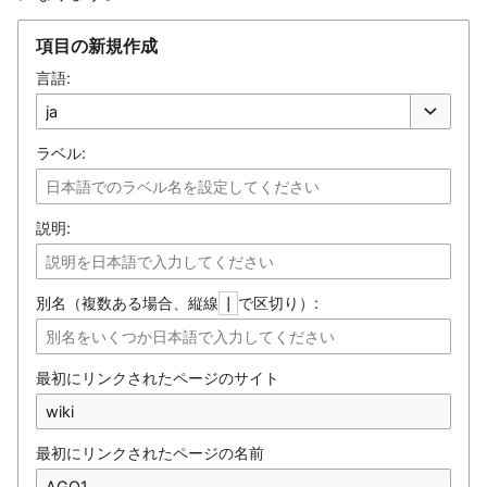
項目の新規作成
言語:
オプション
ラベル:
説明:
別名（複数ある場合、縦線
で区切り）:
|
最初にリンクされたページのサイト
最初にリンクされたページの名前