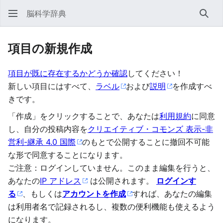
脳科学辞典
検索
項目の新規作成
項目が既に存在するかどうか確認
してください！
新しい項目にはすべて、
ラベル
および
説明
を作成すべ
きです。
「作成」をクリックすることで、あなたは
利用規約
に同意
し、自分の投稿内容を
クリエイティブ・コモンズ 表示-非
営利-継承 4.0 国際
のもとで公開することに撤回不可能
な形で同意することになります。
ご注意：ログインしていません。このまま編集を行うと、
あなたの
IP アドレス
は公開されます。
ログインす
る
、もしくは
アカウントを作成
すれば、あなたの編集
は利用者名で記録されるし、複数の便利機能も使えるよう
になります。