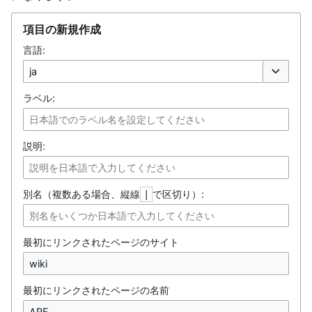
項目の新規作成
言語:
オプション
ラベル:
説明:
別名（複数ある場合、縦線
で区切り）:
|
最初にリンクされたページのサイト
最初にリンクされたページの名前