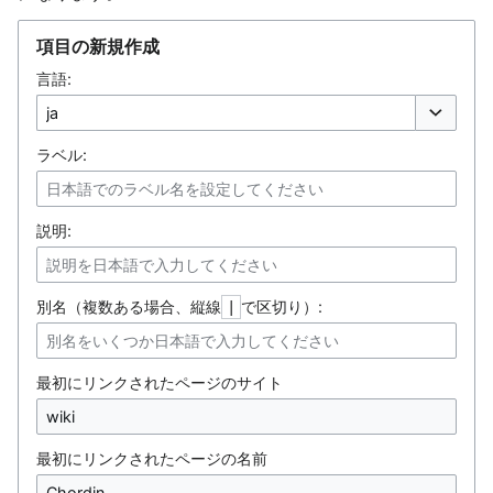
項目の新規作成
言語:
オプション
ラベル:
説明:
別名（複数ある場合、縦線
で区切り）:
|
最初にリンクされたページのサイト
最初にリンクされたページの名前