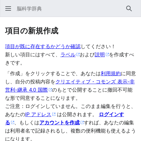
脳科学辞典
検索
項目の新規作成
項目が既に存在するかどうか確認
してください！
新しい項目にはすべて、
ラベル
および
説明
を作成すべ
きです。
「作成」をクリックすることで、あなたは
利用規約
に同意
し、自分の投稿内容を
クリエイティブ・コモンズ 表示-非
営利-継承 4.0 国際
のもとで公開することに撤回不可能
な形で同意することになります。
ご注意：ログインしていません。このまま編集を行うと、
あなたの
IP アドレス
は公開されます。
ログインす
る
、もしくは
アカウントを作成
すれば、あなたの編集
は利用者名で記録されるし、複数の便利機能も使えるよう
になります。