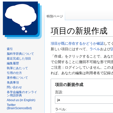
特別ページ
項目の新規作成
ナ
検
項目が既に存在するかどうか確認
して
ビ
索
新しい項目にはすべて、
ラベル
および
索引
脳科学辞典について
ゲ
に
「作成」をクリックすることで、あな
最近完成した項目
ー
移
で公開することに撤回不可能な形で同
編集履歴
シ
動
ご注意：ログインしていません。この
執筆にあたって
ョ
れば、あなたの編集は利用者名で記録
引用の仕方
ン
著作権について
に
免責事項
項目の新規作成
問い合わせ
移
言語:
各学会編集のオンライ
動
ン用語辞典
About us (in English)
Twitter
(BrainScienceBot)
ラベル: