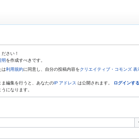
ください！
説明
を作成すべきです。
たは
利用規約
に同意し、自分の投稿内容を
クリエイティブ・コモンズ 表示-
まま編集を行うと、あなたの
IP アドレス
は公開されます。
ログインす
ようになります。
オ