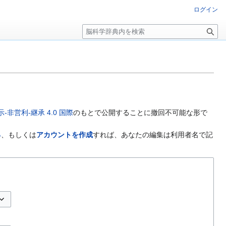
ログイン
検
索
非営利-継承 4.0 国際
のもとで公開することに撤回不可能な形で
る
、もしくは
アカウントを作成
すれば、あなたの編集は利用者名で記
プションの切り替え