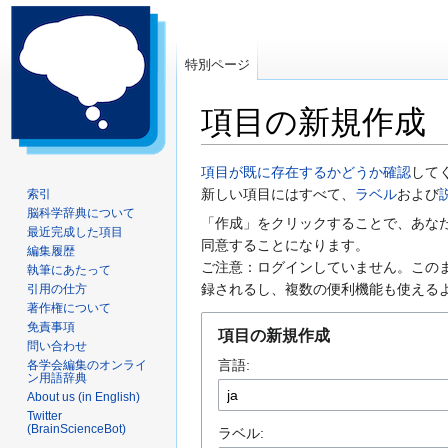
特別ページ
項目の新規作成
ナ
検
項目が既に存在するかどうか確認
して
ビ
索
新しい項目にはすべて、
ラベル
および
索引
脳科学辞典について
ゲ
に
「作成」をクリックすることで、あな
最近完成した項目
ー
移
同意することになります。
編集履歴
シ
動
ご注意：ログインしていません。この
執筆にあたって
ョ
録されるし、複数の便利機能も使える
引用の仕方
ン
著作権について
に
免責事項
項目の新規作成
問い合わせ
移
言語:
各学会編集のオンライ
動
ン用語辞典
About us (in English)
Twitter
(BrainScienceBot)
ラベル: