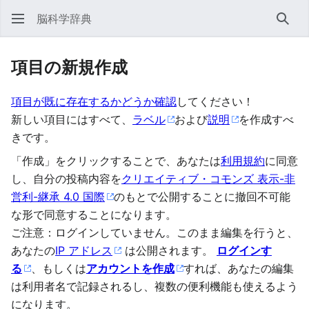
脳科学辞典
検索
項目の新規作成
項目が既に存在するかどうか確認
してください！
新しい項目にはすべて、
ラベル
および
説明
を作成すべ
きです。
「作成」をクリックすることで、あなたは
利用規約
に同意
し、自分の投稿内容を
クリエイティブ・コモンズ 表示-非
営利-継承 4.0 国際
のもとで公開することに撤回不可能
な形で同意することになります。
ご注意：ログインしていません。このまま編集を行うと、
あなたの
IP アドレス
は公開されます。
ログインす
る
、もしくは
アカウントを作成
すれば、あなたの編集
は利用者名で記録されるし、複数の便利機能も使えるよう
になります。