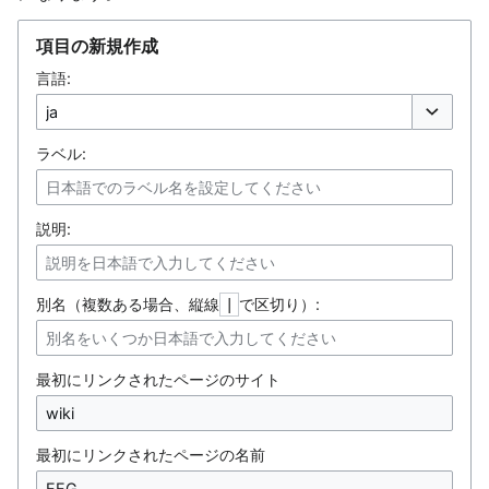
項目の新規作成
言語:
オプション
ラベル:
説明:
別名（複数ある場合、縦線
で区切り）:
|
最初にリンクされたページのサイト
最初にリンクされたページの名前