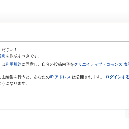
ください！
説明
を作成すべきです。
たは
利用規約
に同意し、自分の投稿内容を
クリエイティブ・コモンズ 表示-
まま編集を行うと、あなたの
IP アドレス
は公開されます。
ログインす
ようになります。
オ