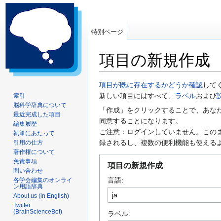
特別ページ
項目の新規作成
ナ
検
項目が既に存在するかどうか確認
して
ビ
索
新しい項目にはすべて、
ラベル
および
索引
脳科学辞典について
ゲ
に
「作成」をクリックすることで、あな
最近完成した項目
ー
移
同意することになります。
編集履歴
シ
動
ご注意：ログインしていません。この
執筆にあたって
ョ
録されるし、複数の便利機能も使える
引用の仕方
ン
著作権について
に
免責事項
項目の新規作成
問い合わせ
移
言語:
各学会編集のオンライ
動
ン用語辞典
About us (in English)
Twitter
(BrainScienceBot)
ラベル: