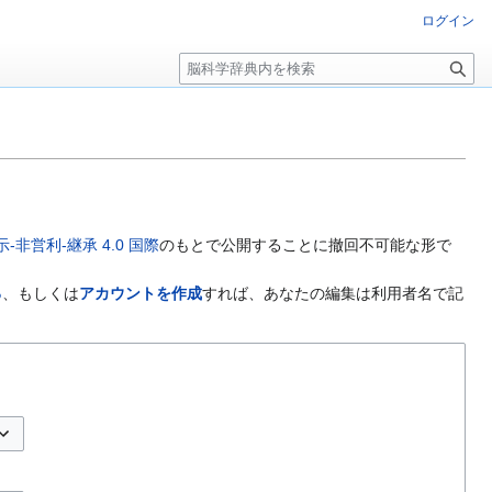
ログイン
検
索
非営利-継承 4.0 国際
のもとで公開することに撤回不可能な形で
る
、もしくは
アカウントを作成
すれば、あなたの編集は利用者名で記
プションの切り替え