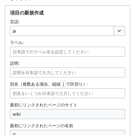
項目の新規作成
言語:
オプション
ラベル:
説明:
別名（複数ある場合、縦線
で区切り）:
|
最初にリンクされたページのサイト
最初にリンクされたページの名前