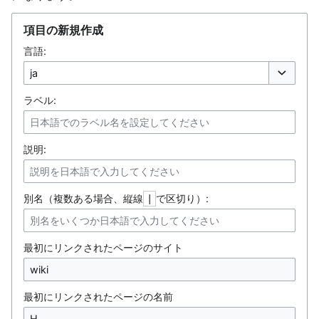
項目の新規作成
言語:
オプション
ラベル:
説明:
別名（複数ある場合、縦線
で区切り）:
|
最初にリンクされたページのサイト
最初にリンクされたページの名前