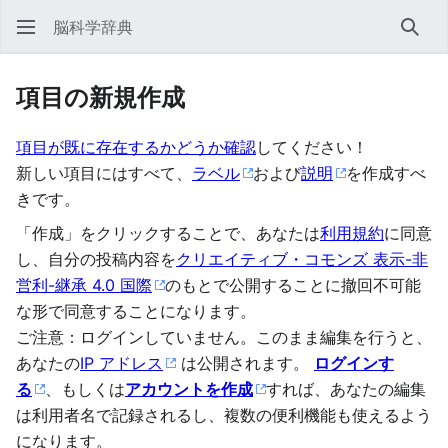
脳科学辞典
検索
項目の新規作成
項目が既に存在するかどうか確認
してください！
新しい項目にはすべて、
ラベル
および
説明
を作成すべ
きです。
「作成」をクリックすることで、あなたは
利用規約
に同意
し、自分の投稿内容を
クリエイティブ・コモンズ 表示-非
営利-継承 4.0 国際
のもとで公開することに撤回不可能
な形で同意することになります。
ご注意：ログインしていません。このまま編集を行うと、
あなたの
IP アドレス
は公開されます。
ログインす
る
、もしくは
アカウントを作成
すれば、あなたの編集
は利用者名で記録されるし、複数の便利機能も使えるよう
になります。