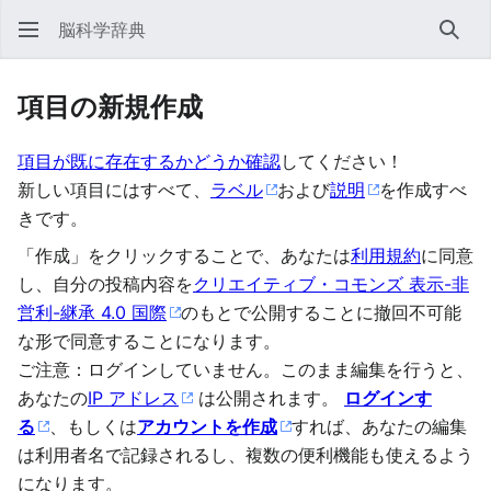
脳科学辞典
検索
項目の新規作成
項目が既に存在するかどうか確認
してください！
新しい項目にはすべて、
ラベル
および
説明
を作成すべ
きです。
「作成」をクリックすることで、あなたは
利用規約
に同意
し、自分の投稿内容を
クリエイティブ・コモンズ 表示-非
営利-継承 4.0 国際
のもとで公開することに撤回不可能
な形で同意することになります。
ご注意：ログインしていません。このまま編集を行うと、
あなたの
IP アドレス
は公開されます。
ログインす
る
、もしくは
アカウントを作成
すれば、あなたの編集
は利用者名で記録されるし、複数の便利機能も使えるよう
になります。