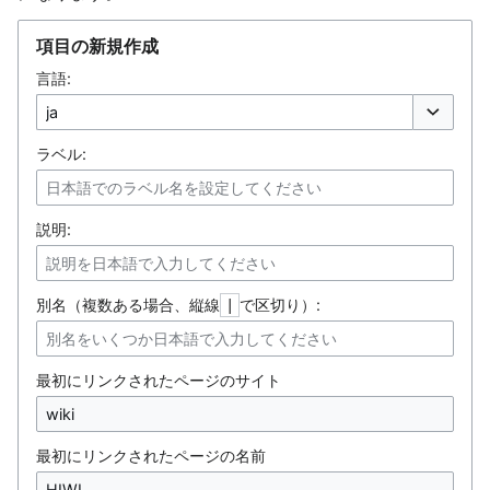
項目の新規作成
言語:
オプション
ラベル:
説明:
別名（複数ある場合、縦線
で区切り）:
|
最初にリンクされたページのサイト
最初にリンクされたページの名前