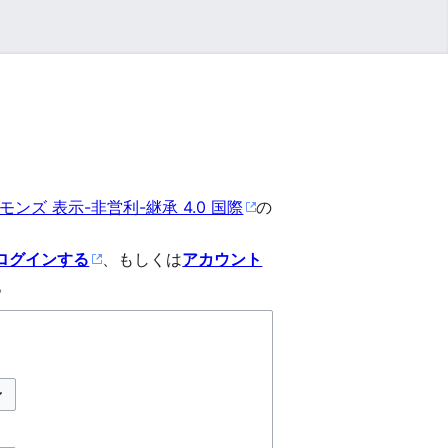
ンズ 表示-非営利-継承 4.0 国際
の
ログインする
、もしくは
アカウント
。
プションの切り替え