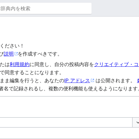
ください！
び
説明
を作成すべきです。
たは
利用規約
に同意し、自分の投稿内容を
クリエイティブ・コモ
で同意することになります。
まま編集を行うと、あなたの
IP アドレス
は公開されます。
者名で記録されるし、複数の便利機能も使えるようになります
オ