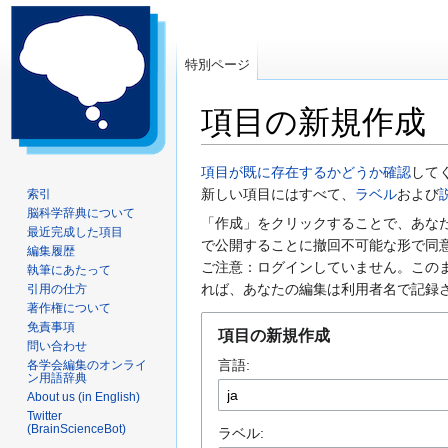
特別ページ
項目の新規作成
ナ
検
項目が既に存在するかどうか確認
して
ビ
索
新しい項目にはすべて、
ラベル
および
索引
脳科学辞典について
ゲ
に
「作成」をクリックすることで、あな
最近完成した項目
ー
移
で公開することに撤回不可能な形で同
編集履歴
シ
動
ご注意：ログインしていません。この
執筆にあたって
ョ
れば、あなたの編集は利用者名で記録
引用の仕方
ン
著作権について
に
免責事項
項目の新規作成
問い合わせ
移
言語:
各学会編集のオンライ
動
ン用語辞典
About us (in English)
Twitter
(BrainScienceBot)
ラベル: