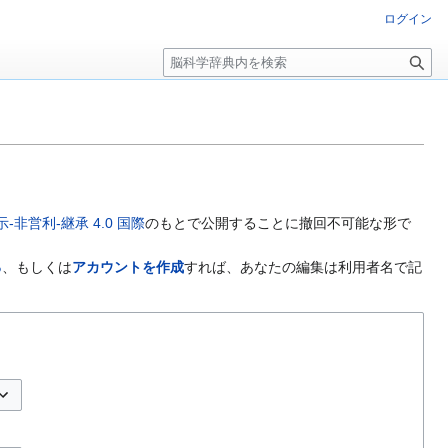
ログイン
検
索
非営利-継承 4.0 国際
のもとで公開することに撤回不可能な形で
る
、もしくは
アカウントを作成
すれば、あなたの編集は利用者名で記
プションの切り替え