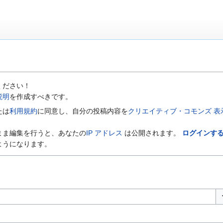
ください！
説明
を作成すべきです。
たは
利用規約
に同意し、自分の投稿内容を
クリエイティブ・コモンズ 表示-
まま編集を行うと、あなたの
IP アドレス
は公開されます。
ログインす
ようになります。
オ