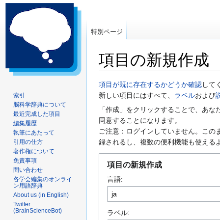
特別ページ
項目の新規作成
ナ
検
項目が既に存在するかどうか確認
して
ビ
索
新しい項目にはすべて、
ラベル
および
索引
脳科学辞典について
ゲ
に
「作成」をクリックすることで、あな
最近完成した項目
ー
移
同意することになります。
編集履歴
シ
動
ご注意：ログインしていません。この
執筆にあたって
ョ
録されるし、複数の便利機能も使える
引用の仕方
ン
著作権について
に
免責事項
項目の新規作成
問い合わせ
移
言語:
各学会編集のオンライ
動
ン用語辞典
About us (in English)
Twitter
(BrainScienceBot)
ラベル: