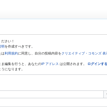
ください！
説明
を作成すべきです。
たは
利用規約
に同意し、自分の投稿内容を
クリエイティブ・コモンズ 表示-
まま編集を行うと、あなたの
IP アドレス
は公開されます。
ログインす
ようになります。
オ