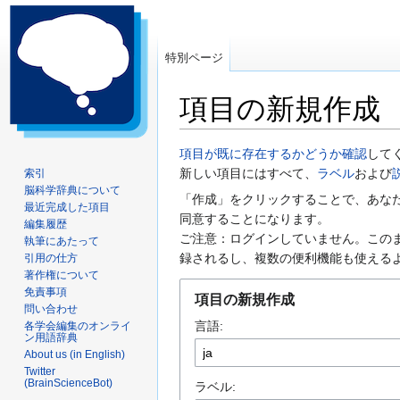
特別ページ
項目の新規作成
ナ
検
項目が既に存在するかどうか確認
して
ビ
索
新しい項目にはすべて、
ラベル
および
索引
脳科学辞典について
ゲ
に
「作成」をクリックすることで、あな
最近完成した項目
ー
移
同意することになります。
編集履歴
シ
動
ご注意：ログインしていません。この
執筆にあたって
ョ
録されるし、複数の便利機能も使える
引用の仕方
ン
著作権について
に
免責事項
項目の新規作成
問い合わせ
移
言語:
各学会編集のオンライ
動
ン用語辞典
About us (in English)
Twitter
(BrainScienceBot)
ラベル: