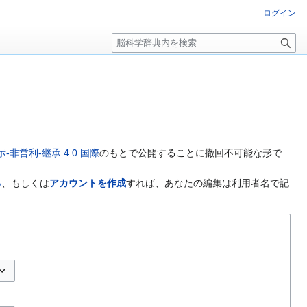
ログイン
検
索
非営利-継承 4.0 国際
のもとで公開することに撤回不可能な形で
る
、もしくは
アカウントを作成
すれば、あなたの編集は利用者名で記
プションの切り替え