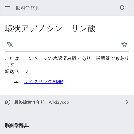
脳科学辞典
検索
環状アデノシン一リン酸
言語
ウォ
これは、このページの承認済み版であり、最新版でもあり
ます。
転送ページ
転送先:
サイクリックAMP
最終編集: 1 年前
、
WikiSysop
脳科学辞典