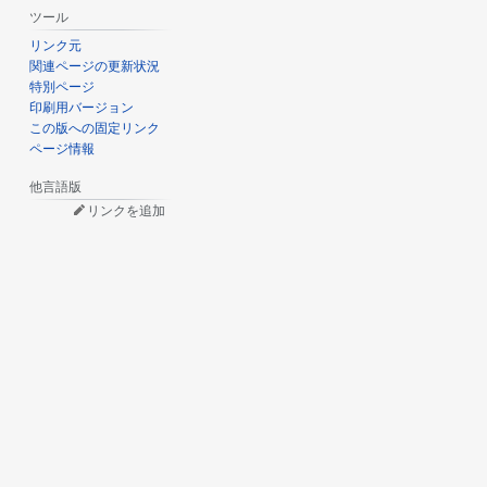
ツール
リンク元
関連ページの更新状況
特別ページ
印刷用バージョン
この版への固定リンク
ページ情報
他言語版
リンクを追加