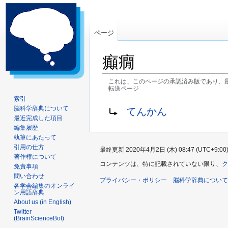
ページ
癲癇
これは、このページの承認済み版であり、
転送ページ
索引
ナ
検
転送先:
脳科学辞典について
てんかん
ビ
索
最近完成した項目
ゲ
に
編集履歴
執筆にあたって
ー
移
引用の仕方
最終更新 2020年4月2日 (木) 08:47 (UTC+9:00
シ
動
著作権について
ョ
コンテンツは、特に記載されていない限り、
ク
免責事項
ン
問い合わせ
プライバシー・ポリシー
脳科学辞典について
に
各学会編集のオンライ
ン用語辞典
移
About us (in English)
動
Twitter
(BrainScienceBot)