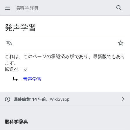
脳科学辞典
検索
発声学習
言語
ウォ
これは、このページの承認済み版であり、最新版でもあり
ます。
転送ページ
転送先:
音声学習
最終編集: 14 年前
、
WikiSysop
脳科学辞典