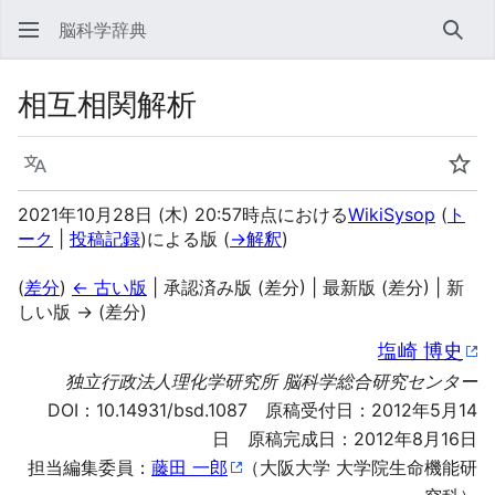
脳科学辞典
検索
相互相関解析
言語
ウォ
2021年10月28日 (木) 20:57時点における
WikiSysop
(
ト
ーク
|
投稿記録
)
による版
(
→
解釈
)
(
差分
)
← 古い版
| 承認済み版 (差分) | 最新版 (差分) | 新
しい版 → (差分)
塩崎 博史
独立行政法人理化学研究所 脳科学総合研究センター
DOI：
10.14931/bsd.1087
原稿受付日：2012年5月14
日 原稿完成日：2012年8月16日
担当編集委員：
藤田 一郎
（大阪大学 大学院生命機能研