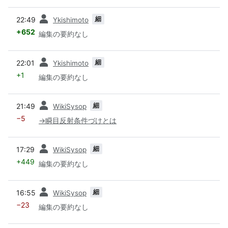
前
細
22:49
Ykishimoto
+652
編集の要約なし
前
細
22:01
Ykishimoto
+1
編集の要約なし
前
細
21:49
WikiSysop
−5
→
瞬目反射条件づけとは
前
細
17:29
WikiSysop
+449
編集の要約なし
前
細
16:55
WikiSysop
−23
編集の要約なし