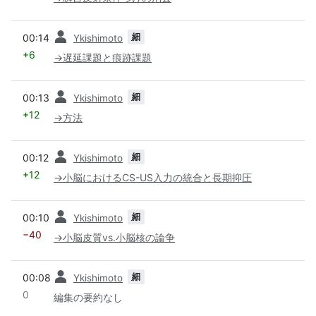
前
細
00:14
Ykishimoto
+6
→
遅延課題と痕跡課題
前
細
00:13
Ykishimoto
+12
→
方法
前
細
00:12
Ykishimoto
+12
→
小脳におけるCS-US入力の統合と長期抑圧
前
細
00:10
Ykishimoto
−40
→
小脳皮質vs.小脳核の論争
前
細
00:08
Ykishimoto
0
編集の要約なし