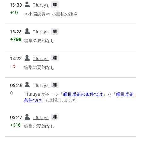
前
細
15:30
Tfuruya
+19
→
小脳皮質vs.小脳核の論争
前
細
15:28
Tfuruya
+796
編集の要約なし
前
細
13:22
Tfuruya
−5
編集の要約なし
前
細
09:48
Tfuruya
0
Tfuruya がページ「
瞬目反射の条件づけ
」を「
瞬目反射
条件づけ
」に移動しました
前
細
09:47
Tfuruya
+316
編集の要約なし