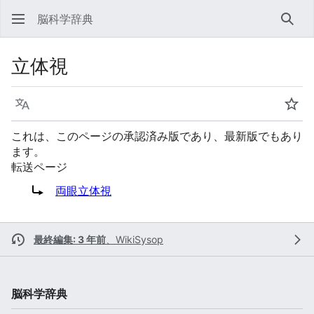
脳科学辞典
検索
立体視
言語
ウォ
これは、このページの承認済み版であり、最新版でもあり
ます。
転送ページ
転送先:
両眼立体視
最終編集: 3 年前
、
WikiSysop
脳科学辞典