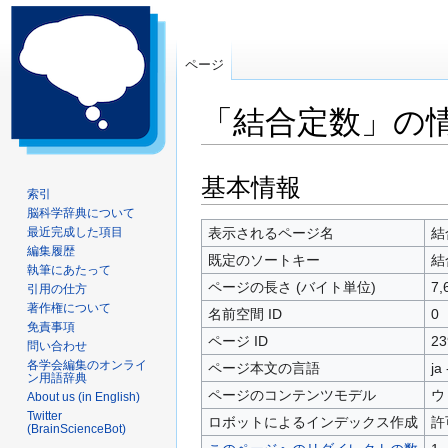
ページ
「結合定数」の
ナ
検
基本情報
索引
ビ
索
脳科学辞典について
ゲ
に
最近完成した項目
表示されるページ名
結
ー
移
編集履歴
既定のソートキー
結
シ
動
執筆にあたって
ページの長さ (バイト単位)
7,
引用の仕方
ョ
著作権について
ン
名前空間 ID
0
免責事項
に
ページ ID
23
問い合わせ
移
各学会編集のオンライ
ページ本文の言語
ja
動
ン用語辞典
ページのコンテンツモデル
ウ
About us (in English)
Twitter
ロボットによるインデックス作成
許
(BrainScienceBot)