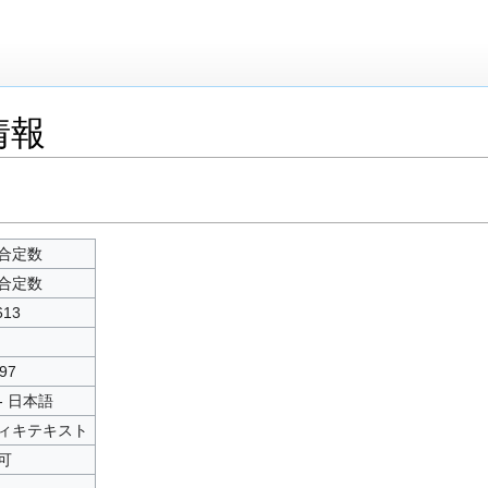
情報
合定数
合定数
613
97
 - 日本語
ィキテキスト
可