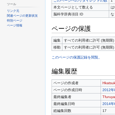
このページへのリダイレクトの数
1
ツール
本文ページとして数える
は
リンク元
脳科学辞典項目 ID
な
関連ページの更新状況
特別ページ
ページ情報
ページの保護
編集
すべての利用者に許可 (無期限)
移動
すべての利用者に許可 (無期限)
このページの保護記録を閲覧。
編集履歴
ページの作成者
Hkatsuk
ページの作成日時
2012年
最終編集者
Tfuruya
最終編集日時
2014年
総編集回数
17