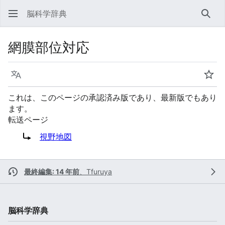
脳科学辞典
検索
網膜部位対応
言語
ウォ
これは、このページの承認済み版であり、最新版でもあり
ます。
転送ページ
転送先:
視野地図
最終編集: 14 年前
、
Tfuruya
脳科学辞典