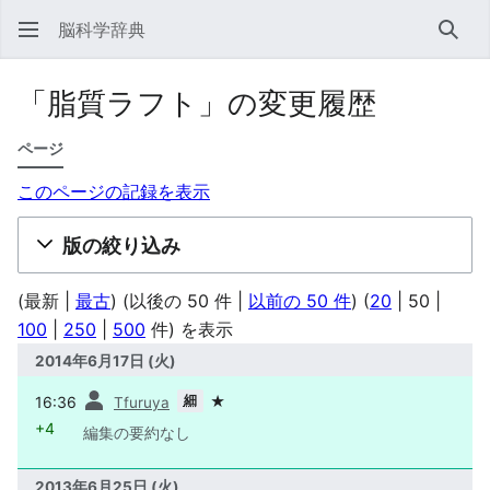
脳科学辞典
検索
「脂質ラフト」の変更履歴
ページ
このページの記録を表示
版の絞り込み
(
最新
|
最古
) (
以後の 50 件
|
以前の 50 件
) (
20
|
50
|
100
|
250
|
500
件) を表示
2014年6月17日 (火)
前
細
16:36
★
Tfuruya
+4
編集の要約なし
2013年6月25日 (火)