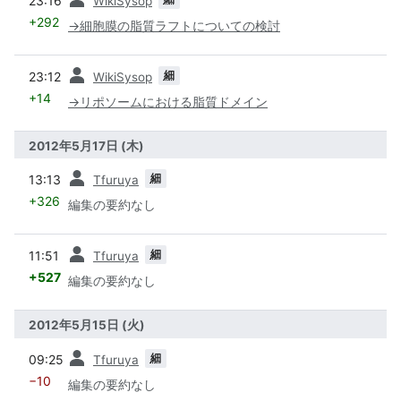
23:16
WikiSysop
+292
→
細胞膜の脂質ラフトについての検討
前
細
23:12
WikiSysop
+14
→
リポソームにおける脂質ドメイン
2012年5月17日 (木)
前
細
13:13
Tfuruya
+326
編集の要約なし
前
細
11:51
Tfuruya
+527
編集の要約なし
2012年5月15日 (火)
前
細
09:25
Tfuruya
−10
編集の要約なし