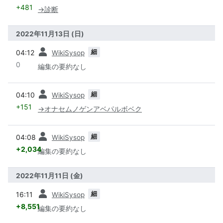
+481
→
診断
2022年11月13日 (日)
前
細
04:12
WikiSysop
0
編集の要約なし
前
細
04:10
WikiSysop
+151
→
オナセムノゲンアベパルボベク
前
細
04:08
WikiSysop
+2,034
編集の要約なし
2022年11月11日 (金)
前
細
16:11
WikiSysop
+8,551
編集の要約なし