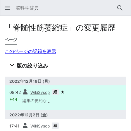
脳科学辞典
検索
「脊髄性筋萎縮症」の変更履歴
ページ
このページの記録を表示
版の絞り込み
2022年12月19日 (月)
前
細
08:42
★
WikiSysop
+44
編集の要約なし
2022年12月2日 (金)
前
細
17:41
WikiSysop