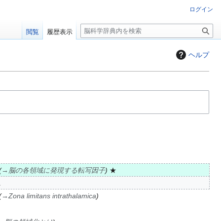
ログイン
検
閲覧
履歴表示
索
ヘルプ
→
脳の各領域に発現する転写因子
★
→
Zona limitans intrathalamica