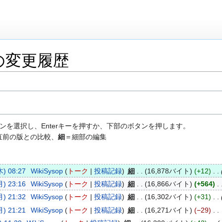
の変更履歴
ンを選択し、Enterキーを押すか、下部のボタンを押します。
直前の版との比較、
細
＝細部の編集
) 08:27
WikiSysop
トーク
投稿記録
細
16,878バイト
+12
) 23:16
WikiSysop
トーク
投稿記録
細
16,866バイト
+564
) 21:32
WikiSysop
トーク
投稿記録
細
16,302バイト
+31
) 21:21
WikiSysop
トーク
投稿記録
細
16,271バイト
−29