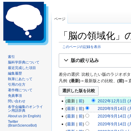
ページ
「脳の領域化」
このページの記録を表示
ナ
検
索引
版の絞り込み
脳科学辞典について
ビ
索
最近完成した項目
ゲ
に
編集履歴
差分の選択: 比較したい版のラジオボタ
ー
移
執筆にあたって
凡例:
(最新)
＝最新版との比較、
(前)
＝
シ
動
引用の仕方
ョ
著作権について
ン
免責事項
最新
前
2022年12月1日 (木
問い合わせ
に
2
各学会編集のオンライ
移
最新
前
2020年9月14日 (月
0
2
ン用語辞典
動
編
最新
前
2020年9月14日 (月
About us (in English)
2
0
集
Twitter
最新
前
2020年9月14日 (月
2
2
(BrainScienceBot)
の
編