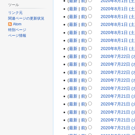
最新
前
2020年8月1日 (土)
年
0
2
要
ツール
集
最新
前
2020年8月1日 (土)
1
年
0
約
の
リンク元
な
最新
前
2020年8月1日 (土)
2
9
2
関連ページの更新状況
要
編
し
Atom
最新
前
2020年8月1日 (土)
月
月
0
約
集
特別ページ
編
な
1
最新
前
2020年8月1日 (土)
1
年
ページ情報
の
集
し
日
4
最新
前
2020年8月1日 (土)
8
要
の
(
日
最新
前
2020年8月1日 (土)
月
約
要
編
木
な
(
最新
前
2020年7月22日 (水
1
2
約
集
編
し
)
月
な
日
最新
前
2020年7月22日 (水
0
の
集
編
し
)
(
最新
前
2020年7月22日 (水
2
要
の
集
編
土
最新
前
2020年7月22日 (水
0
約
要
の
集
)
な
最新
前
2020年7月22日 (水
年
約
要
の
編
し
な
最新
前
2020年7月21日 (火
7
2
約
要
集
し
な
最新
前
2020年7月21日 (火
月
0
約
の
し
な
最新
前
2020年7月21日 (火
2
2
要
し
2
最新
前
2020年7月21日 (火
0
約
な
日
最新
前
2020年7月21日 (火
年
し