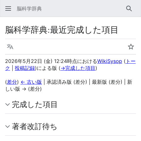
脳科学辞典
検索
脳科学辞典
:
最近完成した項目
言語
ウォ
2026年5月22日 (金) 12:24時点における
WikiSysop
(
トー
ク
|
投稿記録
)
による版
(
→
完成した項目
)
(
差分
)
← 古い版
| 承認済み版 (差分) | 最新版 (差分) | 新
しい版 → (差分)
完成した項目
著者改訂待ち