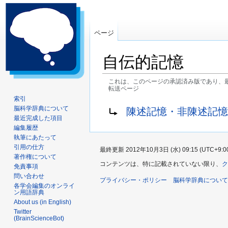
ページ
自伝的記憶
これは、このページの承認済み版であり、
転送ページ
索引
ナ
検
転送先:
脳科学辞典について
陳述記憶・非陳述記憶
ビ
索
最近完成した項目
ゲ
に
編集履歴
執筆にあたって
ー
移
引用の仕方
最終更新 2012年10月3日 (水) 09:15 (UTC+9:0
シ
動
著作権について
ョ
コンテンツは、特に記載されていない限り、
ク
免責事項
ン
問い合わせ
プライバシー・ポリシー
脳科学辞典について
に
各学会編集のオンライ
ン用語辞典
移
About us (in English)
動
Twitter
(BrainScienceBot)