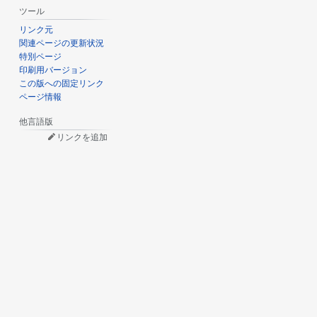
ツール
リンク元
関連ページの更新状況
特別ページ
印刷用バージョン
この版への固定リンク
ページ情報
他言語版
リンクを追加