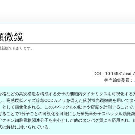
顕微鏡
最新版でもあります。
DOI：
10.14931/bsd.
担当編集委員：
格などの高次構造を構成する分子の細胞内ダイナミクスを可視化する
し、高感度低ノイズ冷却CCDカメラを備えた落射蛍光顕微鏡を用いてタ
）として画像化される。このスペックルの動きや密度を計測することで
げることで1分子ごとの可視化を可能にした蛍光単分子スペックル顕微
アクチン細胞骨格関連分子を中心とした他のタンパク質にも応用され、
式の解析に用いられている。