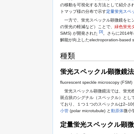
の移動を可視化する方法として紹介さ
トマップ様の分布で示す
定量蛍光スペ
一方で、蛍光スペックル顕微鏡をヒン
の蛍光の軽減など）ことで、
緑色蛍光
[
3
]
SiMS) が開発された
。さらに2014
解能が向上したelectroporation-based si
種類
蛍光スペックル顕微鏡法
fluorescent speckle microscopy (FSM)
蛍光スペックル顕微鏡法では、蛍光標
斑点状のシグナル（スペックル）として
ており、１つ１つのスペックルは2–10個の
小管
(polar microtubule) と
動原体
微小管
定量蛍光スペックル顕微