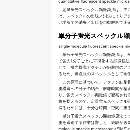
quantitative fluorescent speckle micr
定量蛍光スペックル顕微鏡法は、主に
ば、スペックルの出現／消失によりア
い場所での消失／出現を自動解析で正
単分子蛍光スペックル顕
single-molecule fluorescent speckle m
単分子蛍光スペックル顕微鏡法は、蛍
て蛍光1分子ごとに可視化する顕微鏡
とで、蛍光標識アクチンが細胞内のア
るため、斑点状のスペックルとして画
この原理に基づいて、アクチン細胞骨
胞構造への分子の結合・解離時間が精密
り、蛍光スペックル顕微鏡で観察されるmul
象を捉えるので、定量蛍光スペックル
得るためには、十分な時間・空間に渡
単分子蛍光スペックル顕微鏡原法では
胞を選別する作業は難しく、経験が必要であっ
molecule speckle micr