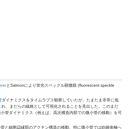
orer
とSalmonにより蛍光スペックル顕微鏡 (fluorescent speckle
管
ダイナミクスをタイムラプス観察していたが、たまたま非常に低
まれ、まだらの線維として可視化されることを見出した。このまだ
、微小管ダイナミクス（例えば、高次構造内部での微小管の移動）を可
小管と細胞辺縁部のアクチン構造の移動、特に微小管では紡錘体極へ