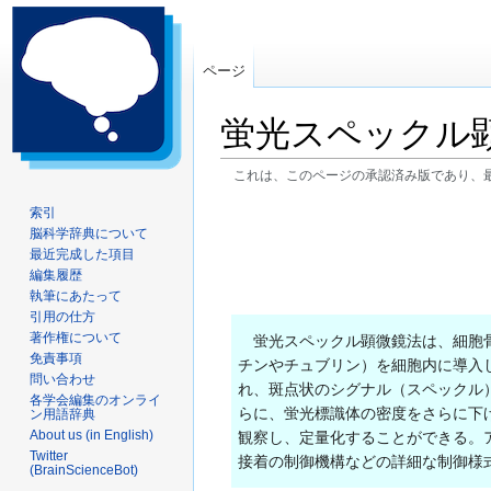
ページ
蛍光スペックル
これは、このページの承認済み版であり、
ナ
検
索引
脳科学辞典について
ビ
索
最近完成した項目
ゲ
に
編集履歴
ー
移
執筆にあたって
シ
動
引用の仕方
ョ
著作権について
蛍光スペックル顕微鏡法は、細胞骨
ン
免責事項
チンやチュブリン）を細胞内に導入
問い合わせ
に
れ、斑点状のシグナル（スペックル
各学会編集のオンライ
移
らに、蛍光標識体の密度をさらに下
ン用語辞典
動
About us (in English)
観察し、定量化することができる。
Twitter
接着の制御機構などの詳細な制御様
(BrainScienceBot)