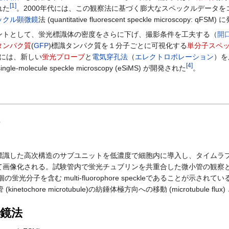
[
1
]
れた
。2000年代には、この観察法に基づく膨大なスペックルデータ
ックル顕微鏡
法 (quantitative fluorescent speckle microscopy: qFSM
トとして、蛍光標識体の密度をさらに下げ、撮影条件を工夫する（
開
タンパク質
(
GFP
)標識タンパク質を１分子ごとに可視化する
単分子スペ
年には、新しい
蛍光プローブ
と
電気穿孔法
（
エレクトロポレーション
）を
[
4
]
ngle-molecule speckle microscopy (eSiMS) が開発された
。
識した高次構造のサブユニットを低濃度で細胞内に導入し、タイムラプ
画像化される。試験管内で蛍光チュブリンを共重合した微小管の観察とシミ
蛍光分子を含む multi-fluorophore speckleであることが
 (kinetochore microtubule)の紡錘体極方向への移動 (microtu
鏡法