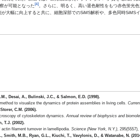
[
4
]
観察が可能となった
。さらに、明るく、高い退色耐性をもつ赤色蛍光色
が大幅に向上すると共に、細胞深部でのSiMS解析や、多色同時Si
M., Desai, A., Bulinski, J.C., & Salmon, E.D. (1998).
ethod to visualize the dynamics of protein assemblies in living cells.
Curren
torer, C.M. (2006).
icroscopy of cytoskeleton dynamics.
Annual review of biophysics and biomole
, T.J. (2002).
actin filament turnover in lamellipodia.
Science (New York, N.Y.)
, 295(5557),
, Smith, M.B., Ryan, G.L., Kiuchi, T., Vavylonis, D., & Watanabe, N. (201