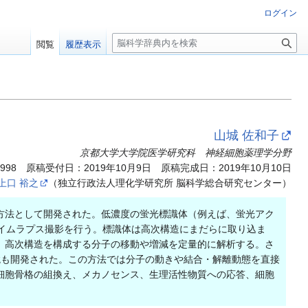
ログイン
検
閲覧
履歴表示
索
山城 佐和子
京都大学大学院医学研究科 神経細胞薬理学分野
7998
原稿受付日：2019年10月9日 原稿完成日：2019年10月10日
上口 裕之
（独立行政法人理化学研究所 脳科学総合研究センター）
方法として開発された。低濃度の蛍光標識体（例えば、蛍光アク
イムラプス撮影を行う。標識体は高次構造にまだらに取り込ま
、高次構造を構成する分子の移動や増減を定量的に解析する。さ
鏡も開発された。この方法では分子の動きや結合・解離動態を直接
細胞骨格の組換え、メカノセンス、生理活性物質への応答、細胞