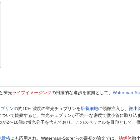
と蛍光
ライブイメージング
の飛躍的な進歩を依拠として、
Waterman-St
ュブリン
の約10% 濃度の蛍光チュブリンを
培養細胞
に顕微注入し、
微小
について観察すると、蛍光チュブリンが不均一な密度で微小管に取り込
つが2〜10個の蛍光分子を含んでおり、このスペックルを目印として
胞骨格
にも応用され、Waterman-Storerらの最初の論文では、
紡錘体
微