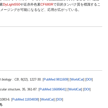
素
DyLight550
や近赤外色素
CF680R
で目的タンパク質を標識するこ
MSイメージングが可能になるなど、応用が広がっている。
t biology : CB
, 8(22), 1227-30. [
PubMed:9811609
] [
WorldCat
] [
DOI
]
cular structure
, 35, 361-87. [
PubMed:16689641
] [
WorldCat
] [
DOI
]
 1083-6. [
PubMed:11834838
] [
WorldCat
] [
DOI
]
4).