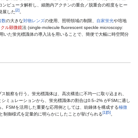
をコンピュータ解析し、細胞内アクチンの重合／脱重合の程度をヒー
[
2
]
) に発展した
。
口数
の大きな
対物レンズ
の使用、照明領域の制限、
自家蛍光
や培地
ックル顕微鏡
法 (single-molecule fluorescent speckle microscopy:
用いた蛍光標識体の導入法を用いることで、簡便で大幅に時空間分
ス観察を行う。蛍光標識体は、高次構造に不均一に取り込まれ、
ュレーションから、蛍光標識体の割合は0.5–2% がFSMに適し
示されている。FSMを活用した重要な応用例としては、紡錘体を構成する
極微
[
1
]
[
5
]
bule flux) と制御様式を定量的に明らかにしたことが挙げられる
。