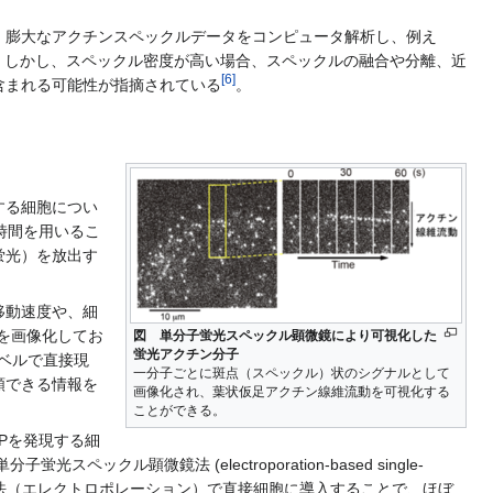
膨大なアクチンスペックルデータをコンピュータ解析し、例え
。しかし、スペックル密度が高い場合、スペックルの融合や分離、近
[
6
]
含まれる可能性が指摘されている
。
する細胞につい
時間を用いるこ
蛍光）を放出す
移動速度や、細
を画像化してお
図 単分子蛍光スペックル顕微鏡により可視化した
蛍光アクチン分子
子レベルで直接現
一分子ごとに斑点（スペックル）状のシグナルとして
頼できる情報を
画像化され、葉状仮足アクチン線維流動を可視化する
ことができる。
Pを発現する細
顕微鏡法 (electroporation-based single-
ク質を電気穿孔法（エレクトロポレーション）で直接細胞に導入することで、ほぼ