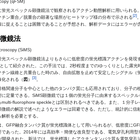
oscopy (qFSM)
蛍光スペックル顕微鏡法で観察されるアクチン動態解析に用いられる。
[
2
]
クチン重合／脱重合の顕著な場所がヒートマップ様の分布で示される
確に捉えることは困難であることが予想され、解析データにはエラーが
微鏡法
icroscopy (SiMS)
光スペックル顕微鏡法よりもさらに低密度の蛍光標識アクチンを発現
法として紹介された。この手法では、2秒程度までのゆっくりとした露光
クチン線維と共重合した時のみ、自由拡散を止めて安定したシグナル（
[
3
]
像化される（
図
）
。
格関連分子を中心とした他のタンパク質にも応用されており、分子の
に定量できる。SiMS顕微鏡では１個の蛍光分子に由来するスペックル
ti-fluorophore speckleとは区別されるべきである。また、１分
顕微鏡の解説で述べたようなエラーは回避できる。ただし、統計的に信
る解析を必要とする。
、GFP融合タンパク質が蛍光標識体として用いられるが、低密度にGF
た。2014年には高効率・簡便な改良型である、電気穿孔利用型単分子蛍光スペックル
oscopy: eSiMS)が開発された。新法では、蛍光標識したアクチンタンパ