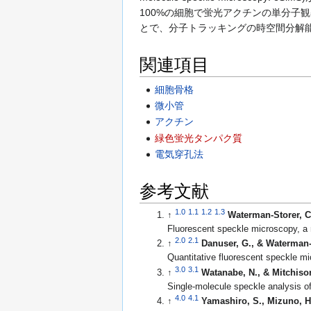
100%の細胞で蛍光アクチンの単分子
とで、分子トラッキングの時空間分解能
関連項目
細胞骨格
微小管
アクチン
緑色蛍光タンパク質
電気穿孔法
参考文献
1.0
1.1
1.2
1.3
↑
Waterman-Storer, C.
Fluorescent speckle microscopy, a m
2.0
2.1
↑
Danuser, G., & Waterman-S
Quantitative fluorescent speckle m
3.0
3.1
↑
Watanabe, N., & Mitchison
Single-molecule speckle analysis of 
4.0
4.1
↑
Yamashiro, S., Mizuno, H.