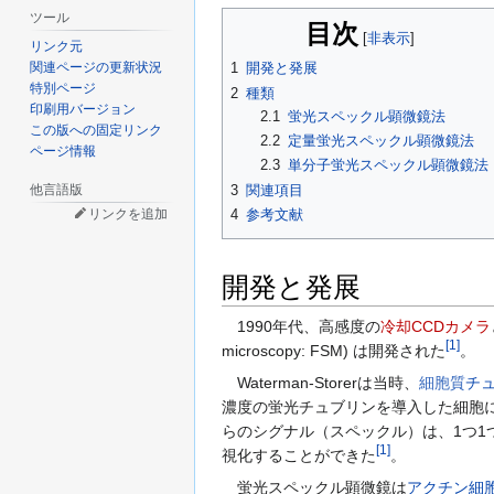
ツール
目次
リンク元
関連ページの更新状況
1
開発と発展
特別ページ
2
種類
印刷用バージョン
2.1
蛍光スペックル顕微鏡法
この版への固定リンク
2.2
定量蛍光スペックル顕微鏡法
ページ情報
2.3
単分子蛍光スペックル顕微鏡法
他言語版
3
関連項目
4
参考文献
リンクを追加
開発と発展
1990年代、高感度の
冷却CCDカメラ
[
1
]
microscopy: FSM) は開発された
。
Waterman-Storerは当時、
細胞質
チ
濃度の蛍光チュブリンを導入した細胞
らのシグナル（スペックル）は、1つ1
[
1
]
視化することができた
。
蛍光スペックル顕微鏡は
アクチン
細