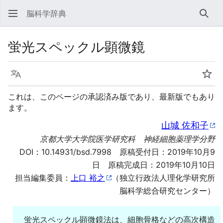
脳科学辞典
検索
蛍光スペックル顕微鏡
言語
ウォ
これは、このページの承認済み版であり、最新版でもあり
ます。
山城 佐和子
京都大学大学院医学研究科 神経細胞薬理学分野
DOI：
10.14931/bsd.7998
原稿受付日：2019年10月9
日 原稿完成日：2019年10月10日
担当編集委員：
上口 裕之
（独立行政法人理化学研究所
脳科学総合研究センター）
蛍光スペックル顕微鏡法は、細胞骨格などの高次構造