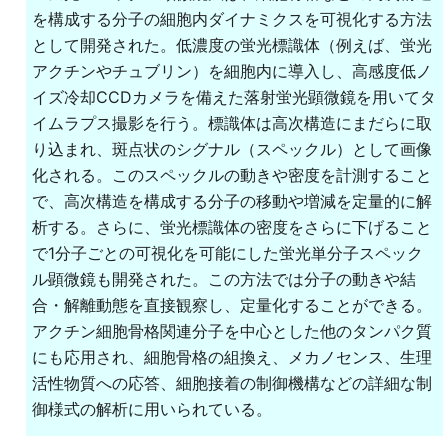
を構成する分子の細胞内ダイナミクスを可視化する方法
として開発された。低濃度の蛍光標識体（例えば、蛍光
アクチンやチュブリン）を細胞内に導入し、高感度低ノ
イズ冷却CCDカメラを備えた落射蛍光顕微鏡を用いてタ
イムラプス撮影を行う。標識体は高次構造にまだらに取
り込まれ、斑点状のシグナル（スペックル）として画像
化される。このスペックルの動きや密度を計測すること
で、高次構造を構成する分子の移動や増減を定量的に解
析する。さらに、蛍光標識体の密度をさらに下げること
で1分子ごとの可視化を可能にした蛍光単分子スペック
ル顕微鏡も開発された。この方法では分子の動きや結
合・解離動態を直接観察し、定量化することができる。
アクチン細胞骨格関連分子を中心とした他のタンパク質
にも応用され、細胞骨格の組換え、メカノセンス、生理
活性物質への応答、細胞接着の制御機構などの詳細な制
御様式の解析に用いられている。