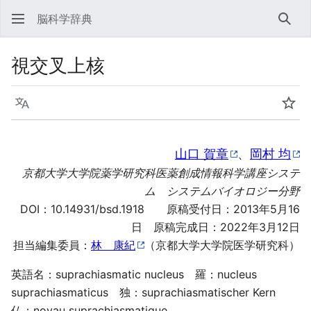
脳科学辞典
検索
視交叉上核
言語
ウォ
山口 賀章
、
岡村 均
京都大学大学院薬学研究科医薬創成情報科学講座システ
ム システムバイオロジー分野
DOI：
10.14931/bsd.1918
原稿受付日：2013年5月16
日 原稿完成日：2022年3月12日
担当編集委員：
林 康紀
（京都大学大学院医学研究科）
英語名：suprachiasmatic nucleus 羅：nucleus
suprachiasmaticus 独：suprachiasmatischer Kern
仏：noyau suprachiasmatique