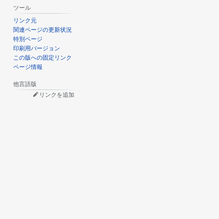
ツール
リンク元
関連ページの更新状況
特別ページ
印刷用バージョン
この版への固定リンク
ページ情報
他言語版
リンクを追加