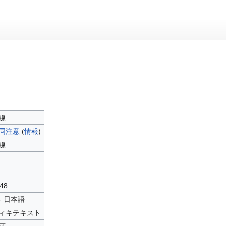
線
同注意
(
情報
)
線
48
 - 日本語
ィキテキスト