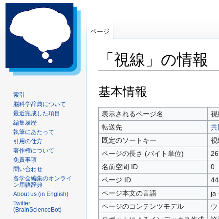
ページ
「視線」の情報
ナ
検
基本情報
索引
ビ
索
脳科学辞典について
ゲ
に
最近完成した項目
表示されるページ名
視
ー
移
編集履歴
転送先
共
シ
動
執筆にあたって
既定のソートキー
視
引用の仕方
ョ
著作権について
ン
ページの長さ (バイト単位)
26
免責事項
に
名前空間 ID
0
問い合わせ
移
各学会編集のオンライ
ページ ID
44
動
ン用語辞典
ページ本文の言語
ja
About us (in English)
Twitter
ページのコンテンツモデル
ウ
(BrainScienceBot)