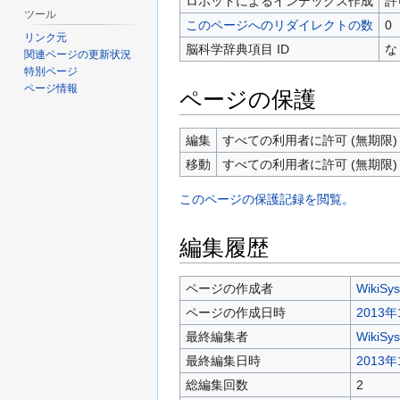
ロボットによるインデックス作成
許
ツール
このページへのリダイレクトの数
0
リンク元
脳科学辞典項目 ID
な
関連ページの更新状況
特別ページ
ページ情報
ページの保護
編集
すべての利用者に許可 (無期限)
移動
すべての利用者に許可 (無期限)
このページの保護記録を閲覧。
編集履歴
ページの作成者
WikiSy
ページの作成日時
2013年
最終編集者
WikiSy
最終編集日時
2013年
総編集回数
2