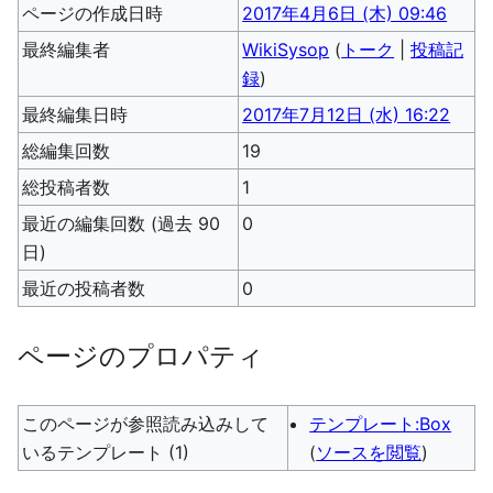
ページの作成日時
2017年4月6日 (木) 09:46
最終編集者
WikiSysop
(
トーク
|
投稿記
録
)
最終編集日時
2017年7月12日 (水) 16:22
総編集回数
19
総投稿者数
1
最近の編集回数 (過去 90
0
日)
最近の投稿者数
0
ページのプロパティ
このページが参照読み込みして
テンプレート:Box
いるテンプレート (1)
(
ソースを閲覧
)