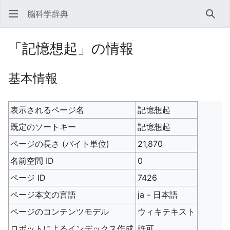
脳科学辞典
検索
「記憶想起」の情報
基本情報
表示されるページ名
記憶想起
既定のソートキー
記憶想起
ページの長さ (バイト単位)
21,870
名前空間 ID
0
ページ ID
7426
ページ本文の言語
ja - 日本語
ページのコンテンツモデル
ウィキテキスト
ロボットによるインデックス作成
許可