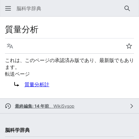
脳科学辞典
検索
質量分析
言語
ウォ
これは、このページの承認済み版であり、最新版でもあり
ます。
転送ページ
転送先:
質量分析計
最終編集: 14 年前
、
WikiSysop
脳科学辞典