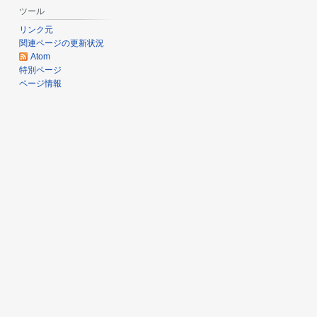
ツール
月
リンク元
2
関連ページの更新状況
日
Atom
(
特別ページ
ページ情報
水
)