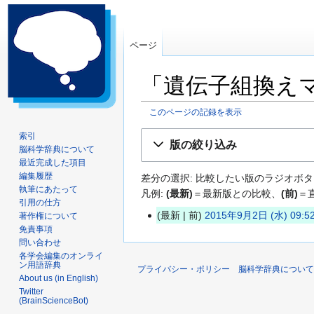
ページ
「遺伝子組換え
このページの記録を表示
ナ
検
索引
版の絞り込み
脳科学辞典について
ビ
索
最近完成した項目
ゲ
に
編集履歴
差分の選択: 比較したい版のラジオボタ
ー
移
執筆にあたって
凡例:
(最新)
＝最新版との比較、
(前)
＝
シ
動
引用の仕方
ョ
最新
前
2015年9月2日 (水) 09:5
著作権について
2
ン
免責事項
0
問い合わせ
に
1
各学会編集のオンライ
移
ン用語辞典
プライバシー・ポリシー
脳科学辞典について
5
動
About us (in English)
年
Twitter
(BrainScienceBot)
9