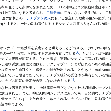
の量子が確率的にランダムに放出されるという仮説に至った。これを量
率を低くした条件でなされたため、EPPの振幅とその観察頻度はポア
数は数百個になると考えられ、
二項分布
に従う。なお、数学的には、二
た一連の解析から、
シナプス前終末
における独立した放出部位がn箇所、
をqとすると、一回の活動電位に対するシナプス応答の大きさの平均値m
数がシナプス伝達効率を規定すると考えることが出来る。それぞれの値
[
4
]
ス応答の平均と分散から導出する方法を考案している
。ただし、伝達物質
シナプス後部が応答することが出来ず、実際のシナプス応答の平均値m
る伝達物質放出部位の個数と、アクティブゾーンと呼ばれる小胞の膜融
末から非独立的に複数の小胞が放出されることがあり（multivescicu
独立している場合であっても、シナプス後部の受容体を共有している場
[
5
]
のシナプス応答の推定が合致しない場合もある
。
な神経伝達物質放出は、神経筋接合部だけでなく神経細胞間シナプス
に放出される。また、神経細胞間シナプスにおいても、自発的なシナプ
に分かっておらず、また自発的に放出されるシナプス小胞が、活動電位
も論争中である。