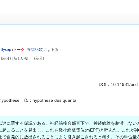
iSysop
(
トーク
|
投稿記録
)
による版
 (差分) | 新しい版 → (差分)
DOI：
10.14931/bsd
ypothese 仏：hypothèse des quanta
報伝達に関する仮説である。神経筋接合部直下で、神経線維を刺激しない
起こることを見出し、これを微小終板電位(mEPP)と呼んだ。これが
量で自発的に放出されることにより引き起こされると考え、その単位量