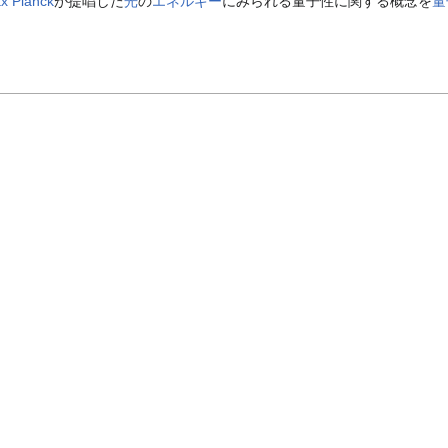
x Planck
が提唱した
光
の
エネルギー
にみられる量子性に関する概念を
量