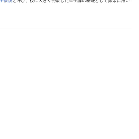
子仮説
と呼び、後に大きく発展した量子論の基礎として頻繁に用い