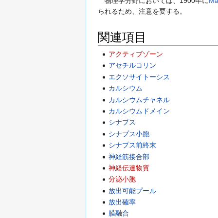
物理学分野においては、1900年に
Ma
られるため、注意を要する。
関連項目
アクティブゾーン
アセチルコリン
エクソサイトーシス
カルシウム
カルシウムチャネル
カルシウムドメイン
シナプス
シナプス小胞
シナプス前終末
神経筋接合部
神経伝達物質
分泌小胞
放出可能プール
放出確率
膜融合