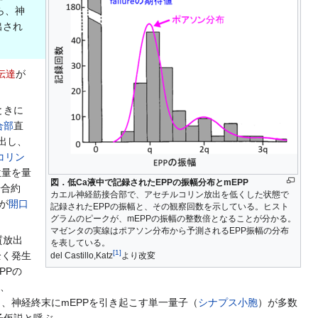
ら、神
出され
伝達
が
ときに
合部
直
出し、
コリン
位量を量
図．低Ca液中で記録されたEPPの振幅分布とmEPP
場合約
カエル神経筋接合部で、アセチルコリン放出を低くした状態で
が
開口
記録されたEPPの振幅と、その観察回数を示している。ヒスト
グラムのピークが、mEPPの振幅の整数倍となることが分かる。
マゼンタの実線はポアソン分布から予測されるEPP振幅の分布
質放出
を表している。
[
1
]
全く発生
del Castillo,Katz
より改変
PPの
は、
、神経終末にmEPPを引き起こす単一量子（
シナプス小胞
）が多数