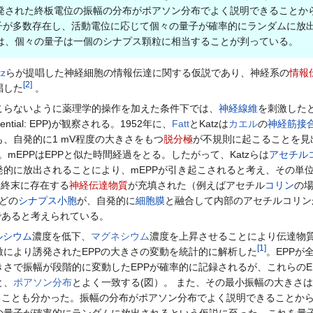
発された終板電位の振幅の分布がポアソン分布でよく説明できることか
量子が多数存在し、活動電位に応じて個々の量子が確率的にランダムに放
は、個々の量子は一個のシナプス顆粒に相当することが判っている。
tz
らが提唱した神経細胞の情報伝達に関する仮説であり、神経系の
情報
[
2
]
唱した
。
こらないように薬理学的操作を加えた条件下では、
神経線維
を刺激した
potential: EPP)が観察される。1952年に、
Fatt
とKatzは
カエル
の
神経筋接
、自発的に1 mV程度の大きさをもつ
脱分極
が不規則に起こることを見
。mEPPはEPPと似た時間経過をとる。したがって、Katzらは
アセチル
発的に放出されることにより、mEPPが引き起こされると考え、その単
神経終末に存在する
神経伝達物質
が充填された（例えばアセチル
コリン
の
ほどの
シナプス小胞
が、自発的に
細胞膜
と融合して内部のアセチルコリン
であると考えられている。
ルシウム
濃度を低下、
マグネシウム
濃度を上昇させることにより伝達物
[
1
]
により誘発されたEPPの大きさの変動を統計的に解析した
。EPPが
さで振幅が段階的に変動したEPPが確率的に記録されるが、これらのE
と、
ポアソン分布
とよく一致する(図）。 また、その最小振幅の大きさ
ることも分かった。振幅の分布がポアソン分布でよく説明できることから