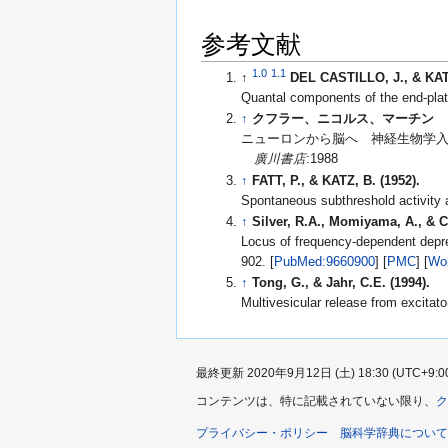
参考文献
1.0
1.1
↑
DEL CASTILLO, J., & KATZ
Quantal components of the end-plat
↑
クフラー、ニコルス、マーチン
ニューロンから脳へ 神経生物学入
廣川書店
:1988
↑
FATT, P., & KATZ, B. (1952).
Spontaneous subthreshold activity 
↑
Silver, R.A., Momiyama, A., & C
Locus of frequency-dependent depress
902. [
PubMed:9660900
] [
PMC
] [
Wo
↑
Tong, G., & Jahr, C.E. (1994).
Multivesicular release from excita
最終更新 2020年9月12日 (土) 18:30 (UTC+9:0
コンテンツは、特に記載されていない限り、
ク
プライバシー・ポリシー
脳科学辞典について