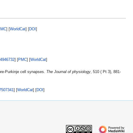
PMC
] [
WorldCat
] [
DOI
]
4946732
] [
PMC
] [
WorldCat
]
ibre-Purkinje cell synapses.
The Journal of physiology
, 510 ( Pt 3), 881-
7507341
] [
WorldCat
] [
DOI
]