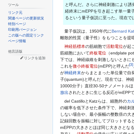
と呼んだ。さらに神経刺激により誘
ツール
経終末にmEPPを引き起こす単一
リンク元
るという量子仮説に至った。現在で
関連ページの更新状況
特別ページ
印刷用バージョン
量子仮説は、1950年代に
Bernard Ka
この版への固定リンク
離散的性質（量子性）をもつことを提
ページ情報
神経筋標本
の筋細胞で
活動電位
が起
他言語版
筋細胞において
終板電位
（endplate 
リンクを追加
下では、神経線維を刺激しないときにも
[
3
]
これを
微小終板電位
(mEPP)と呼んだ
が
神経終末
からまとまった単位量で自
子(quantum)と呼んだ。現在では、
10000分子）直径30-50ナノメートル
放出
されたときに生じる反応がmEPP
del CastilloとKatzらは、細胞外の
カ
の確率を低下させた条件下で、神経刺激
しない場合や、最小振幅の整数倍の大き
記録回数を振幅に対してプロットする
mEPPの大きさとほぼ同じ大きさとな