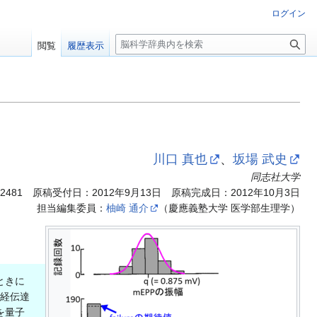
ログイン
検
閲覧
履歴表示
索
川口 真也
、
坂場 武史
同志社大学
.2481
原稿受付日：2012年9月13日 原稿完成日：2012年10月3日
担当編集委員：
柚崎 通介
（慶應義塾大学 医学部生理学）
ときに
神経伝達
を量子