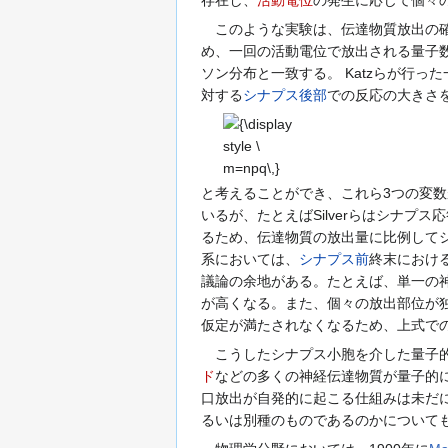
存在し、
活動電位
の発生に応じて個々
このような実験は、伝達物質放出の確
め、一回の活動電位で放出される量子
ソン分布と一致する。 Katzらが行っ
対する
シナプス後部
での反応の大きさ
{\displaystyle
\ m=npq\,}
と考えることができ、これら3つの変
いるが、たとえばSilverらはシナプ
るため、伝達物質の放出量に比例して
系においては、
シナプス前
終末におけ
議論の余地がある。たとえば、単一の神経終
が高くなる。また、個々の放出部位が
仮定が満たされなくなるため、上式で
こうしたシナプス小胞を介した量子的
ド
などの多くの神経伝達物質が量子的
口放出が自発的に起こる仕組みは未だ
るいは別種のものであるのかについて