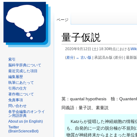
ページ
量子仮説
2020年9月12日 (土) 18:30時点における
Wik
(
差分
)
← 古い版
| 承認済み版 (差分) | 最新版
索引
脳科学辞典について
ナ
検
最近完成した項目
ビ
索
編集履歴
ゲ
に
執筆にあたって
ー
移
引用の仕方
著作権について
シ
動
英：quantal hypothesis 独：Quantenh
免責事項
ョ
問い合わせ
同義語：量子説、素量説
ン
各学会編集のオンライ
に
ン用語辞典
移
Katzらが提唱した神経細胞の情
About us (in English)
Twitter
動
も、自発的に一定の脱分極が不規則に
(BrainScienceBot)
物質が神経終末からまとまった単位