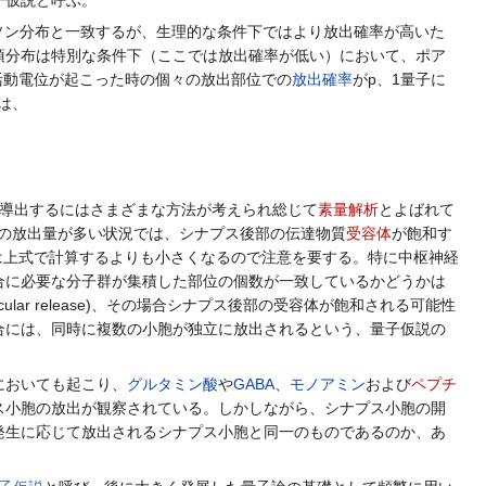
子仮説と呼ぶ。
ソン分布と一致するが、生理的な条件下ではより放出確率が高いた
項分布は特別な条件下（ここでは放出確率が低い）において、ポア
活動電位が起こった時の個々の放出部位での
放出確率
がp、1量子に
は、
を導出するにはさまざまな方法が考えられ総じて
素量解析
とよばれて
の放出量が多い状況では、シナプス後部の伝達物質
受容体
が飽和す
は上式で計算するよりも小さくなるので注意を要する。特に中枢神経
合に必要な分子群が集積した部位の個数が一致しているかどうかは
lar release)、その場合シナプス後部の受容体が飽和される可能性
合には、同時に複数の小胞が独立に放出されるという、量子仮説の
においても起こり、
グルタミン酸
や
GABA
、
モノアミン
および
ペプチ
ス小胞の放出が観察されている。しかしながら、シナプス小胞の開
発生に応じて放出されるシナプス小胞と同一のものであるのか、あ