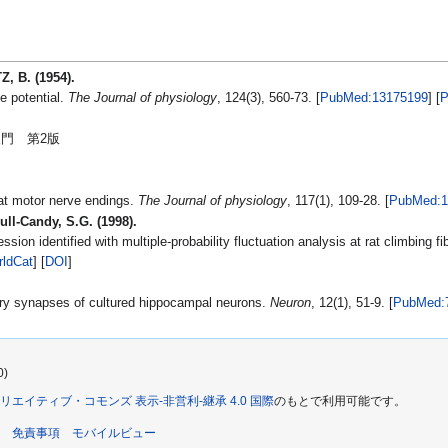
, B. (1954).
e potential.
The Journal of physiology
, 124(3), 560-73. [
PubMed:13175199
] [
門 第2版
at motor nerve endings.
The Journal of physiology
, 117(1), 109-28. [
PubMed:1
ull-Candy, S.G. (1998).
ion identified with multiple-probability fluctuation analysis at rat climbing f
rldCat
] [
DOI
]
tory synapses of cultured hippocampal neurons.
Neuron
, 12(1), 51-9. [
PubMed:
0)
リエイティブ・コモンズ 表示-非営利-継承 4.0 国際
のもとで利用可能です。
免責事項
モバイルビュー