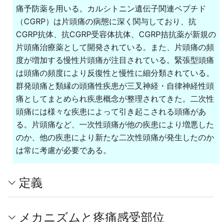
痛予防薬を用いる。カルシトニン遺伝子関連ペプチド
（CGRP）は片頭痛の病態に深く関与しており、抗
CGRP抗体、抗CGRP受容体抗体、CGRP拮抗薬が新規の
片頭痛治療薬として開発されている。また、片頭痛の頻
度が増加する慢性片頭痛が注目されている。緊張型頭痛
は頭痛の頻度により反復性と慢性に細分類されている。
群発頭痛と類縁の頭痛性疾患が三叉神経・自律神経性頭
痛としてまとめられ疾患概念が整理されてきた。二次性
頭痛には様々な疾患によって引き起こされる頭痛があ
る。片頭痛など、一次性頭痛が他の疾患により増悪した
のか、他の疾患により新たな二次性頭痛が発生したのか
は常に考慮が必要である。
定義
メカニズムと疼痛感受部位