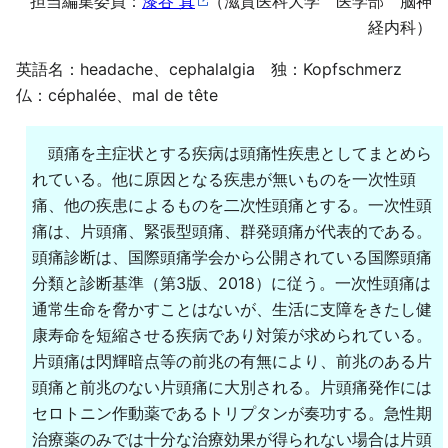
担当編集委員：
漆谷 真
（滋賀医科大学 医学部 脳神
経内科）
英語名：headache、cephalalgia 独：Kopfschmerz
仏：céphalée、mal de tête
頭痛を主症状とする疾病は頭痛性疾患としてまとめら
れている。他に原因となる疾患が無いものを一次性頭
痛、他の疾患によるものを二次性頭痛とする。一次性頭
痛は、片頭痛、緊張型頭痛、群発頭痛が代表的である。
頭痛診断は、国際頭痛学会から公開されている国際頭痛
分類と診断基準（第3版、2018）に従う。一次性頭痛は
通常生命を脅かすことはないが、生活に支障をきたし健
康寿命を短縮させる疾病であり対策が求められている。
片頭痛は閃輝暗点等の前兆の有無により、前兆のある片
頭痛と前兆のない片頭痛に大別される。片頭痛発作には
セロトニン作動薬であるトリプタンが奏功する。急性期
治療薬のみでは十分な治療効果が得られない場合は片頭