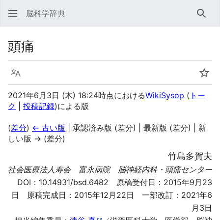
脳科学辞典
検索
頭痛
言語
ウォ
2021年6月3日 (木) 18:24時点における
WikiSysop
(
トー
ク
|
投稿記録
)
による版
(
差分
)
← 古い版
| 承認済み版 (差分) | 最新版 (差分) | 新
しい版 → (差分)
竹島多賀夫
社会医療法人寿会 富永病院 脳神経内科・頭痛センター
DOI：
10.14931/bsd.6482
原稿受付日：2015年9月23
日 原稿完成日：2015年12月22日 一部改訂：2021年6
月3日